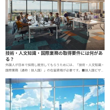
技術・人文知識・国際業務の取得要件には何があ
る？
外国人が日本で採用し就労してもらうためには、「技術・人文知識・
国際業務（通称：技人国）」の在留資格が必要です。■技人国ビザと
は？日本で「専門分野の業務」に従事する外国人向けの就労ビザで
す。日本人を採用する場合は企業と労働者の合意があれば採用できま
すが、外国人の場合は専門性・適用性・継続性などの追加基...