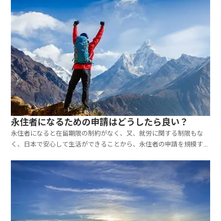
記の在留資格をもって在留する 方の扶養を 受けていて、仕事を
していない事。 ①配偶者、子を呼び寄せることができ...
永住者になるための申請はどうしたら良い？
永住者になると在留期限の制約がなく、又、就労に関する制限もな
く、日本で安心して生活ができることから、永住者の申請を規模する
外国人の方が増えています。令和6年度末時点で在留外国人の内、
24.4％である918.116人の方が永住者となっています。あなたが永住
者となるための要件を下記に列挙致します。永住希...