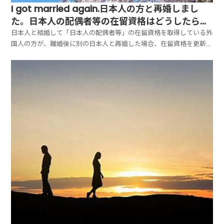
I got married again.日本人の方と再婚しまし
た。日本人の配偶者等の在留資格はどうしたら良
いですか？
日本人と結婚して「日本人の配偶者等」の在留資格を取得している外
国人の方が、離婚後に別の日本人と再婚した場合、在留資格を更新で
きるケースとできないケースがあります。本記事では、再婚時の在留
資格の取り扱い、更新できる条件、必要書類について詳しく解説しま
す。■結論：離婚しても、再婚すれば「更新できる場合」...