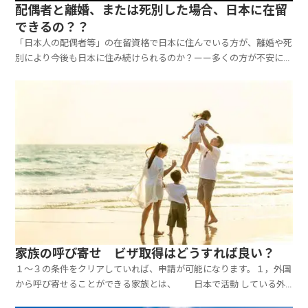
配偶者と離婚、または死別した場合、日本に在留
できるの？？
「日本人の配偶者等」の在留資格で日本に住んでいる方が、離婚や死
別により今後も日本に住み続けられるのか？ーー多くの方が不安に感
じるポイントです。結論として、一定の条件を満たせば「定住者」へ
在留資格を変更することで、日本で生活を続けられる可能性がありま
す。本記事では・定住者とは・離婚・死別後の在留制度・...
家族の呼び寄せ ビザ取得はどうすれば良い？
１～３の条件をクリアしていれば、申請が可能になります。１，外国
から呼び寄せることができる家族とは、 日本で活動 している外
国人の「配偶者又は子」となります。 上記の配偶者又は子は、下