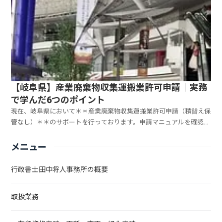
【岐阜県】産業廃棄物収集運搬業許可申請｜実務
で学んだ6つのポイント
現在、岐阜県において＊＊産業廃棄物収集運搬業許可申請（積替え保
管なし）＊＊のサポートを行っております。申請マニュアルを確認し
ながら進めていますが、実際に書類を作成してみると、マニュアルだ
けでは判断が難しい点もいくつかありました。そこで今回は、実務を
メニュー
通じて学んだポイントや、岐阜地域環境事務所へ確認した...
行政書士田中将人事務所の概要
取扱業務