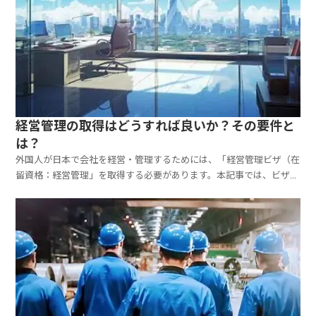
経営管理の取得はどうすれば良いか？その要件と
は？
外国人が日本で会社を経営・管理するためには、「経営管理ビザ（在
留資格：経営管理」を取得する必要があります。本記事では、ビザ取
得の中心となる「会社設立」から「在留資格認定証明書交付申請」ま
での流れや注意点をわかりやく開設します。◆経営管理ビザの取得パ
ターン経営管理ビザには、主に以下の２つの立場が想定さ...