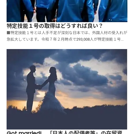
特定技能１号の取得はどうすれば良い？
■特定技能１号とは人手不足が深刻な日本では、外国人材の受入れが
急拡大しています。令和７年２月時点で293,008人が特定技能１号で
就労しており、政府は2024年から5年間で80万人に受入れを計画して
います。現場作業に従事できる人材として注目され、幅広い業界で進
んでいます。本記事では、特定技能１号の取...
Got married! 「日本人の配偶者等」の在留資